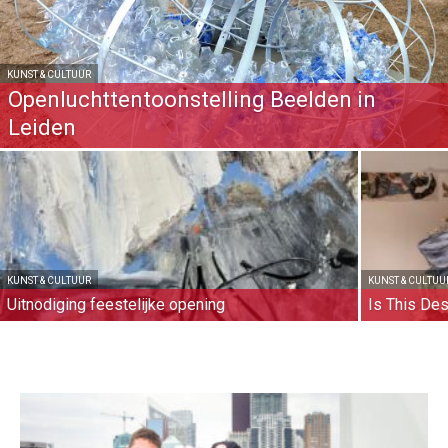
KUNST & CULTUUR
Openluchttentoonstelling Beelden in
Leiden
KUNST & CULTUUR
KUNST & CULTUU
Uitnodiging feestelijke opening
Is This Des