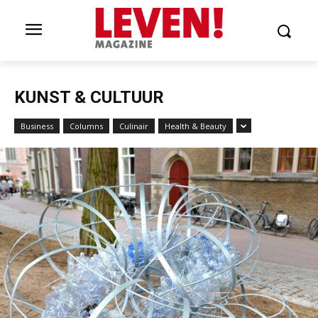
KUNST & CULTUUR
Business
Columns
Culinair
Health & Beauty