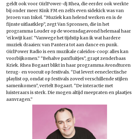
geldt ook voor GirlPower-dj Rhea, die eerder ook werkte
bij onder meer Kink FM en zelfs even sidekick was van
Jeroen van Inkel. “Muziek kan helend werken en is de
fijnste uitlaatklep”, zegt Van Spronsen, die in het
programma Louder op de woensdagavond helemaal haar
‘ei kwijt kan’. “Vanwege het tijdstip kan ik wat hardere
muziek draaien: van Pantera tot aan dance en punk.
GirlPower Radio is een muzikale caleidos-coop: alles kan
voorbijkomen.” “Behalve panfluitjes”, grapt zenderbaas
Kriek. Rhea Bogaart blikt in haar programma Avondturen
terug- en vooruit op festivals. “Dat levert eeneclectische
playlist op, omdat op festivals zoveel verschillende stijlen
samenkomen”, vertelt Bogaart. “De interactie met
luisteraars is sterk. Die mogen altijd meepraten en plaatjes
aanvragen.”