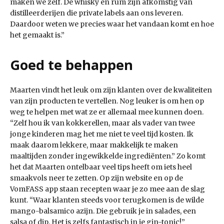
maken we zelf. De whisky en rum zijn afkomstig van
distilleerderijen die private labels aan ons leveren.
Daardoor weten we precies waar het vandaan komt en hoe
het gemaakt is.”
Goed te behappen
Maarten vindt het leuk om zijn klanten over de kwaliteiten
van zijn producten te vertellen. Nog leuker is om hen op
weg te helpen met wat ze er allemaal mee kunnen doen.
“Zelf hou ik van kokkerellen, maar als vader van twee
jonge kinderen mag het me niet te veel tijd kosten. Ik
maak daarom lekkere, maar makkelijk te maken
maaltijden zonder ingewikkelde ingrediënten.” Zo komt
het dat Maarten ontelbaar veel tips heeft om iets heel
smaakvols neer te zetten. Op zijn website en op de
VomFASS app staan recepten waar je zo mee aan de slag
kunt. “Waar klanten steeds voor terugkomen is de wilde
mango-balsamico azijn. Die gebruik je in salades, een
salsa of dip. Het is zelfs fantastisch in je gin-tonic!”