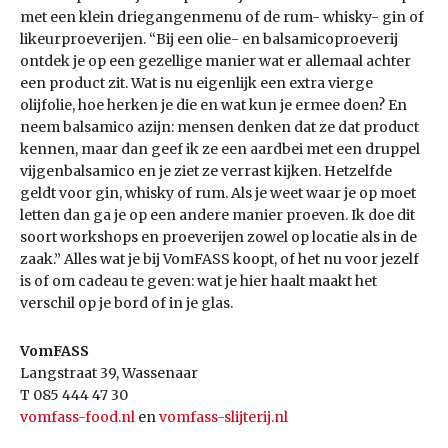
met een klein driegangenmenu of de rum- whisky- gin of
likeurproeverijen. “Bij een olie- en balsamicoproeverij
ontdek je op een gezellige manier wat er allemaal achter
een product zit. Wat is nu eigenlijk een extra vierge
olijfolie, hoe herken je die en wat kun je ermee doen? En
neem balsamico azijn: mensen denken dat ze dat product
kennen, maar dan geef ik ze een aardbei met een druppel
vijgenbalsamico en je ziet ze verrast kijken. Hetzelfde
geldt voor gin, whisky of rum. Als je weet waar je op moet
letten dan ga je op een andere manier proeven. Ik doe dit
soort workshops en proeverijen zowel op locatie als in de
zaak.” Alles wat je bij VomFASS koopt, of het nu voor jezelf
is of om cadeau te geven: wat je hier haalt maakt het
verschil op je bord of in je glas.
VomFASS
Langstraat 39, Wassenaar
T 085 444 47 30
vomfass-food.nl
en
vomfass-slijterij.nl