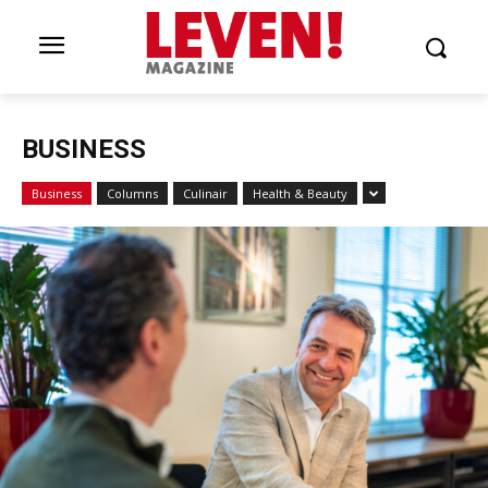
BUSINESS
Business
Columns
Culinair
Health & Beauty