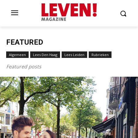
FEATURED
Algemeen
Lees Den Haag
Lees Leiden
Rubrieken
Featured posts