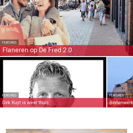
FEATURED
Flaneren op De Fred 2.0
FEATURED
FEATURED
Dirk Kuyt is weer thuis
Binnenwer