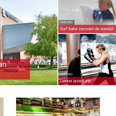
FEATURED
Surf babe verovert de wereld
an
FEATURED
Lekker jezelf zijn