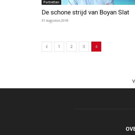
Portretten
De schone strijd van Boyan Slat
31 augustus 2018
1
2
3
4
OV