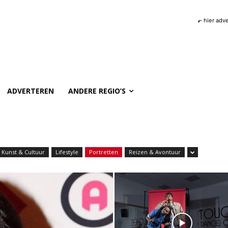
⬐ hier adv
ADVERTEREN
ANDERE REGIO’S
Kunst & Cultuur
Lifestyle
Portretten
Reizen & Avontuur