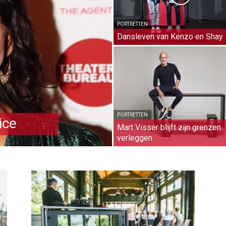
PORTRETTEN
Dansleven van Kenzo en Shay
PORTRETTEN
ice
Mart Visser blijft zijn grenzen
verleggen