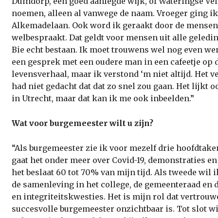
Duindorp, een goed aanlegde wijk, of Wateringse Vel
noemen, alleen al vanwege de naam. Vroeger ging ik 
Alkemadelaan. Ook word ik geraakt door de mensen in
welbespraakt. Dat geldt voor mensen uit alle geledi
Bie echt bestaan. Ik moet trouwens wel nog even wen
een gesprek met een oudere man in een cafeetje op d
levensverhaal, maar ik verstond ‘m niet altijd. Het v
had niet gedacht dat dat zo snel zou gaan. Het lijk
in Utrecht, maar dat kan ik me ook inbeelden.”
Wat voor burgemeester wilt u zijn?
“Als burgemeester zie ik voor mezelf drie hoofdtake
gaat het onder meer over Covid-19, demonstraties en
het beslaat 60 tot 70% van mijn tijd. Als tweede wil 
de samenleving in het college, de gemeenteraad en 
en integriteitskwesties. Het is mijn rol dat vertrou
succesvolle burgemeester onzichtbaar is. Tot slot w