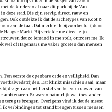
d. En natuurlijk moet ik de Bosjes van Zanen
met de kinderen al naar dit park bij de Van
 deze stad. Die zijn stevig, direct, rauw en
ngen. Ook ontdekte ik dat de archetypes van Koot &
nen aan de taal. Dat merkte ik bijvoorbeeld tijdens
e Haagse Markt. Hij vertelde me direct zijn
ertrouwen dat zo iemand in me stelt, ontroert me. Ik
t ook wel of Hagenaars me vaker groeten dan mensen
n. Ten eerste de openbare orde en veiligheid. Dan
 voetbalwedstrijden. Dat klinkt misschien saai, maar
ik bijdragen aan het herstel van het vertrouwen van
de ambtenaren. Er waren natuurlijk wat toestanden
wen terug te brengen. Overigens vind ik dat de meest
il ik verbindingen tot stand brengen tussen mensen.