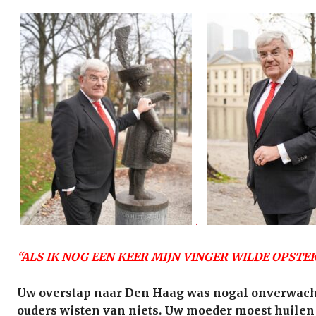
.
“ALS IK NOG EEN KEER MIJN VINGER WILDE OPSTE
Uw overstap naar Den Haag was nogal onverwacht.
ouders wisten van niets. Uw moeder moest huilen t