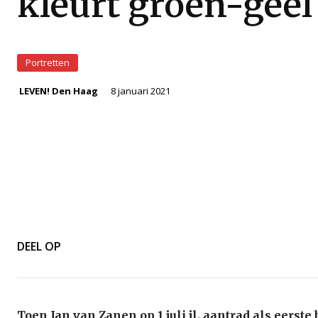
kleurt groen-geel
Portretten
8 januari 2021
LEVEN! Den Haag
DEEL OP
Toen Jan van Zanen op 1 juli jl. aantrad als eerst