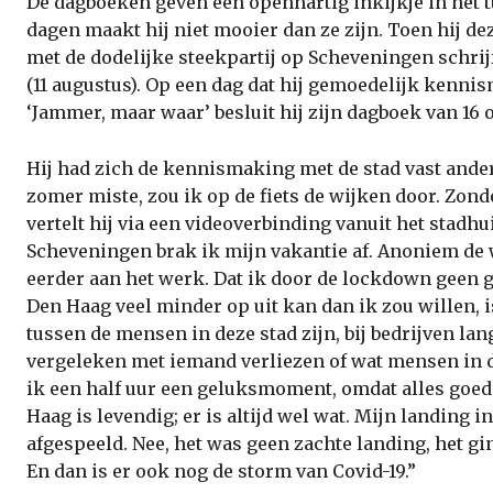
De dagboeken geven een openhartig inkijkje in het 
dagen maakt hij niet mooier dan ze zijn. Toen hij d
met de dodelijke steekpartij op Scheveningen schrijft 
(11 augustus). Op een dag dat hij gemoedelijk kenni
‘Jammer, maar waar’ besluit hij zijn dagboek van 16 
Hij had zich de kennismaking met de stad vast anders
zomer miste, zou ik op de fiets de wijken door. Zond
vertelt hij via een videoverbinding vanuit het stadhu
Scheveningen brak ik mijn vakantie af. Anoniem de 
eerder aan het werk. Dat ik door de lockdown geen g
Den Haag veel minder op uit kan dan ik zou willen, 
tussen de mensen in deze stad zijn, bij bedrijven la
vergeleken met iemand verliezen of wat mensen in 
ik een half uur een geluksmoment, omdat alles goed 
Haag is levendig; er is altijd wel wat. Mijn landing i
afgespeeld. Nee, het was geen zachte landing, het 
En dan is er ook nog de storm van Covid-19.”