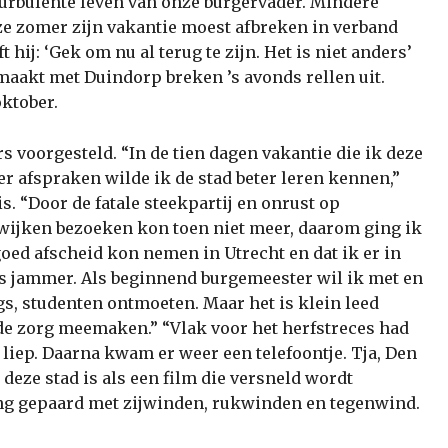
turbulente leven van onze burgervader. Mindere
eze zomer zijn vakantie moest afbreken in verband
hij: ‘Gek om nu al terug te zijn. Het is niet anders’
smaakt met Duindorp breken ’s avonds rellen uit.
oktober.
 voorgesteld. “In de tien dagen vakantie die ik deze
er afspraken wilde ik de stad beter leren kennen,”
is. “Door de fatale steekpartij en onrust op
wijken bezoeken kon toen niet meer, daarom ging ik
oed afscheid kon nemen in Utrecht en dat ik er in
is jammer. Als beginnend burgemeester wil ik met en
ngs, studenten ontmoeten. Maar het is klein leed
de zorg meemaken.” “Vlak voor het herfstreces had
liep. Daarna kwam er weer een telefoontje. Tja, Den
n deze stad is als een film die versneld wordt
ging gepaard met zijwinden, rukwinden en tegenwind.