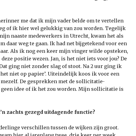
erinner me dat ik mijn vader belde om te vertellen
eg of ik hier wel gelukkig van zou worden. Tegelijk
 mijn naaste medewerkers in Utrecht, kwam het als
m daar weg te gaan. Ik had net bijgetekend voor een
jaar. Als ik nog een keer mijn vinger wilde opsteken,
eze positie wezen. Jan, is het niet iets voor jou? De
at ging niet zonder slag of stoot. Na 2 uur ging ik
 het niet op papier’. Uiteindelijk koos ik voor een
t mezelf. De gesprekken met de sollicitatie-
geen idee of ik het zou worden. Mijn sollicitatie is
z’n zachts gezegd uitdagende functie?
derlinge verschillen tussen de wijken zijn groot.
wam hier al jarenlang twee, drie keer per week.