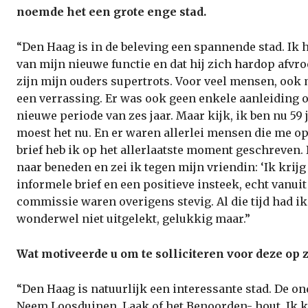
noemde het een grote enge stad.
“Den Haag is in de beleving een spannende stad. Ik h
van mijn nieuwe functie en dat hij zich hardop afvro
zijn mijn ouders supertrots. Voor veel mensen, ook
een verrassing. Er was ook geen enkele aanleiding o
nieuwe periode van zes jaar. Maar kijk, ik ben nu 59 
moest het nu. En er waren allerlei mensen die me op d
brief heb ik op het allerlaatste moment geschreven. D
naar beneden en zei ik tegen mijn vriendin: ‘Ik krijg
informele brief en een positieve insteek, echt vanui
commissie waren overigens stevig. Al die tijd had ik 
wonderwel niet uitgelekt, gelukkig maar.”
Wat motiveerde u om te solliciteren voor deze op 
“Den Haag is natuurlijk een interessante stad. De on
Neem Loosduinen, Laak of het Benoorden- hout. Ik k