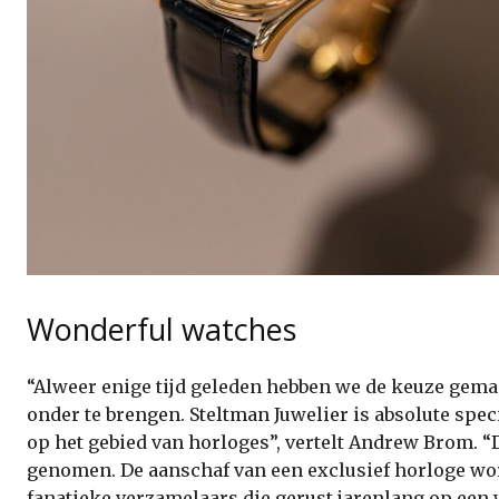
Wonderful watches
“Alweer enige tijd geleden hebben we de keuze gema
onder te brengen. Steltman Juwelier is absolute spec
op het gebied van horloges”, vertelt Andrew Brom. “
genomen. De aanschaf van een exclusief horloge word
fanatieke verzamelaars die gerust jarenlang op een 