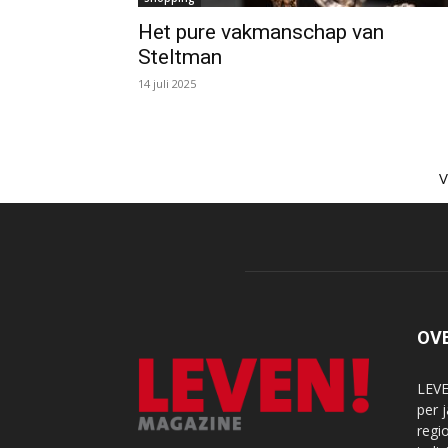
Het pure vakmanschap van
Steltman
14 juli 2025
OV
LEVE
per 
regi