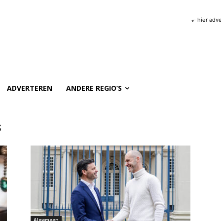
⬐ hier adv
ADVERTEREN
ANDERE REGIO’S
s
Algemeen