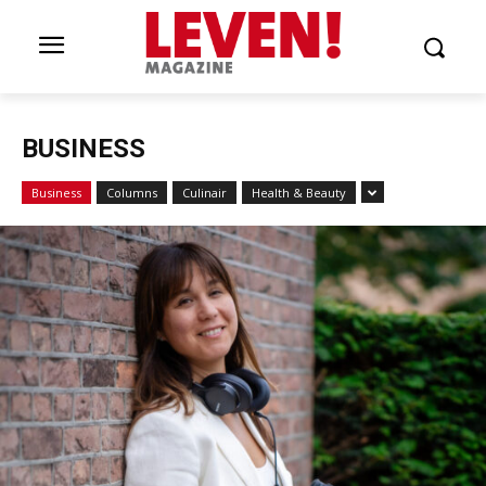
BUSINESS
Business
Columns
Culinair
Health & Beauty