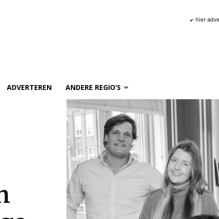
⬐ hier adv
ADVERTEREN
ANDERE REGIO’S
n