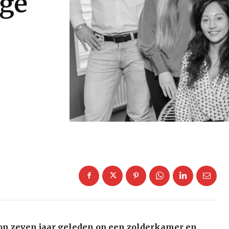
ige
on zeven jaar geleden op een zolderkamer en