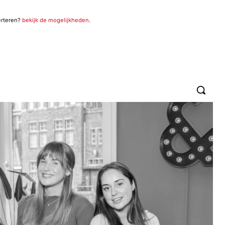
erteren?
bekijk de mogelijkheden
.