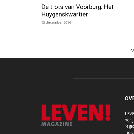
De trots van Voorburg: Het
Huygenskwartier
15 december 2016
OV
LEVE
per 
regi
indi