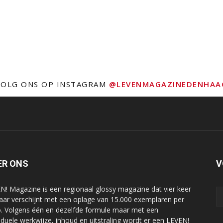
VOLG ONS OP INSTAGRAM
@LEVENMAGAZINEDENHAA
ER ONS
V
N! Magazine is een regionaal glossy magazine dat vier keer
jaar verschijnt met een oplage van 15.000 exemplaren per
o. Volgens één en dezelfde formule maar met een
viduele werkwijze, inhoud en uitstraling wordt er een LEVEN!