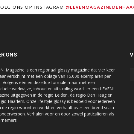
VOLG ONS OP INSTAGRAM
@LEVENMAGAZINEDENHAA
ER ONS
V
N! Magazine is een regionaal glossy magazine dat vier keer
jaar verschijnt met een oplage van 15.000 exemplaren per
o. Volgens één en dezelfde formule maar met een
viduele werkwijze, inhoud en uitstraling wordt er een LEVEN!
zine uitgegeven in de regio Leiden, de regio Den Haag en
egio Haarlem. Onze lifestyle glossy is bedoeld voor iedereen
in de regio woont en werkt en verhaalt over een breed scala
onderwerpen. Verhalen voor en door zowel particulieren als
rnemers.