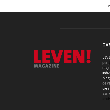
OV
LEVE
per 
regi
indi
Maga
de r
die 
aan 
onde