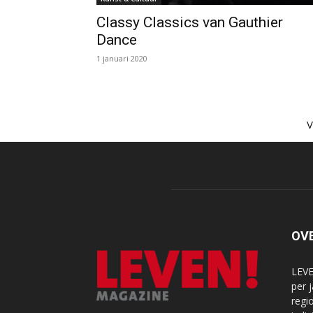
Classy Classics van Gauthier
Dance
1 januari 2020
OV
LEVE
per 
regi