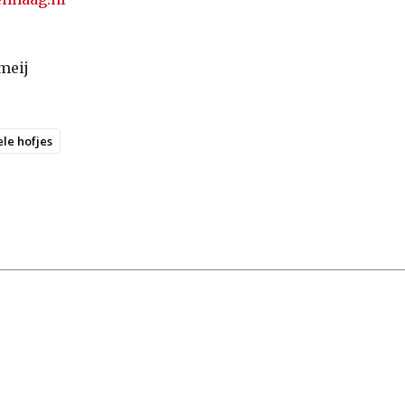
meij
ele hofjes