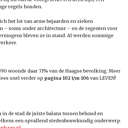
nge regels houden.
ich het lot van arme bejaarden en zieken
n – soms onder architectuur – en de regenten voor
vermogens bleven ze in stand. Al werden sommige
erkeer.
 1890 woonde daar 71% van de Haagse bevolking. Meer
lees snel verder op
pagina 102 t/m 106
van LEVEN!
n de stad de juiste balans tussen behoud en
j telkens een opvallend stedenbouwkundig onderwerp.
nhaag.nl