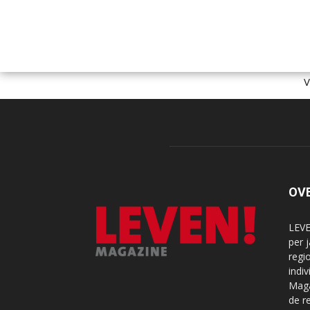
OV
LEVE
per 
regi
indi
Maga
de r