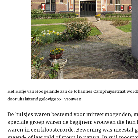
Het Hofje van Hoogelande aan de Johannes Camphuysstraat word
door uitsluitend gelovige 55+ vrouwen
De huisjes waren bestemd voor minvermogenden, 
speciale groep waren de begijnen: vrouwen die hun 
waren in een kloosterorde. Bewoning was meestal g
maand- of jaargeld of steun in natura. In ruil moeste