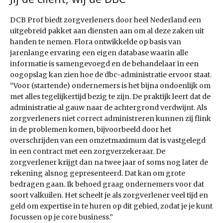
DCB Prof biedt zorgverleners door heel Nederland een
uitgebreid pakket aan diensten aan om al deze zaken uit
handen te nemen. Flora ontwikkelde op basis van
jarenlange ervaring een eigen database waarin alle
informatie is samen­gevoegd en de behandelaar in een
oogopslag kan zien hoe de dbc-administratie ervoor staat.
“Voor (startende) ondernemers is het bijna ondoenlijk om
met alles tegelijkertijd bezig te zijn. De praktijk leert dat de
administratie al gauw naar de achtergrond verdwijnt. Als
zorgverleners niet correct administreren kunnen zij flink
in de problemen komen, bijvoorbeeld door het
overschrijden van een omzetmaximum dat is vastgelegd
in een contract met een zorg­verzekeraar. De
zorgverlener krijgt dan na twee jaar of soms nog later de
rekening alsnog gepresenteerd. Dat kan om grote
bedragen gaan. Ik behoed graag ondernemers voor dat
soort valkuilen. Het scheelt je als zorgverlener veel tijd en
geld om expertise in te huren op dit gebied, zodat je je kunt
focussen op je core business.”