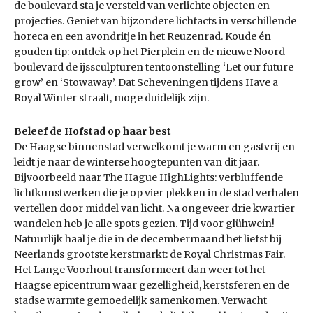
de boulevard sta je versteld van verlichte objecten en
projecties. Geniet van bijzondere lichtacts in verschillende
horeca en een avondritje in het Reuzenrad. Koude én
gouden tip: ontdek op het Pierplein en de nieuwe Noord
boulevard de ijssculpturen tentoonstelling ‘Let our future
grow’ en ‘Stowaway’. Dat Scheveningen tijdens Have a
Royal Winter straalt, moge duidelijk zijn.
Beleef de Hofstad op haar best
De Haagse binnenstad verwelkomt je warm en gastvrij en
leidt je naar de winterse hoogtepunten van dit jaar.
Bijvoorbeeld naar The Hague HighLights: verbluffende
lichtkunstwerken die je op vier plekken in de stad verhalen
vertellen door middel van licht. Na ongeveer drie kwartier
wandelen heb je alle spots gezien. Tijd voor glühwein!
Natuurlijk haal je die in de decembermaand het liefst bij
Neerlands grootste kerstmarkt: de Royal Christmas Fair.
Het Lange Voorhout transformeert dan weer tot het
Haagse epicentrum waar gezelligheid, kerstsferen en de
stadse warmte gemoedelijk samenkomen. Verwacht