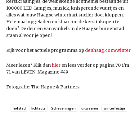
kerstkraampjes, de welbekende licht­hemel bestaande uit
100.000 LED-lampjes, muziek, knisperende vuurtjes en
alles wat jouw Haagse winterhart sneller doet kloppen.
Helemaal opge­laden en klaar om de kerstinkopen te
doen? De deuren van winkels in de Haagse binnenstad
staan al voor je open!
Kijk voor het actuele programma op
denhaag.com/winter
Meer lezen? Klik dan
hier
en lees verder op pagina 70 t/m
71 van LEVEN! Magazine #49
Fotografie: The Hague & Partners
hofstad
lichtacts
Scheveningen
uitwaaien
winterfestijn