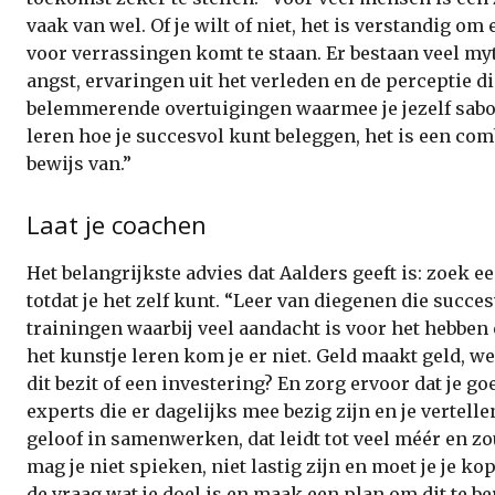
vaak van wel. Of je wilt of niet, het is verstandig om
voor verrassingen komt te staan. Er bestaan veel my
angst, ervaringen uit het verleden en de perceptie di
belemmerende overtuigingen waarmee je jezelf sabot
leren hoe je succesvol kunt beleggen, het is een comb
bewijs van.”
Laat je coachen
Het belangrijkste advies dat Aalders geeft is: zoek e
totdat je het zelf kunt. “Leer van diegenen die succ
trainingen waarbij veel aandacht is voor het hebben
het kunstje leren kom je er niet. Geld maakt geld, we
dit bezit of een investering? En zorg ervoor dat je g
experts die er dagelijks mee bezig zijn en je vertellen
geloof in samenwerken, dat leidt tot veel méér en z
mag je niet spieken, niet lastig zijn en moet je je k
de vraag wat je doel is en maak een plan om dit te b