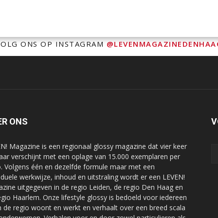
VOLG ONS OP INSTAGRAM
@LEVENMAGAZINEDENHAA
ER ONS
V
N! Magazine is een regionaal glossy magazine dat vier keer
jaar verschijnt met een oplage van 15.000 exemplaren per
o. Volgens één en dezelfde formule maar met een
viduele werkwijze, inhoud en uitstraling wordt er een LEVEN!
zine uitgegeven in de regio Leiden, de regio Den Haag en
egio Haarlem. Onze lifestyle glossy is bedoeld voor iedereen
in de regio woont en werkt en verhaalt over een breed scala
onderwerpen. Verhalen voor en door zowel particulieren als