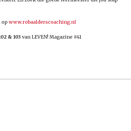
n op
www.robaalderscoaching.nl
102 & 103
van LEVEN! Magazine #41