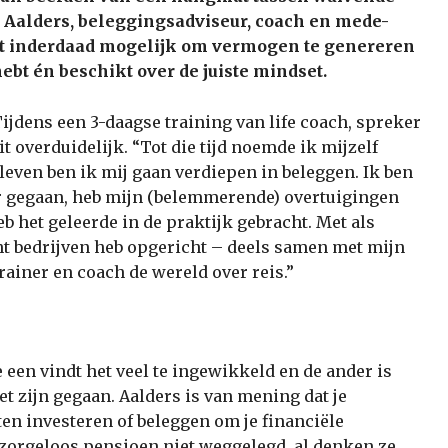
 Aalders, beleggingsadviseur, coach en mede-
het inderdaad mogelijk om vermogen te genereren
ebt én beschikt over de juiste mindset.
ijdens een 3-daagse training van life coach, spreker
 overduidelijk. “Tot die tijd noemde ik mijzelf
leven ben ik mij gaan verdiepen in beleggen. Ik ben
er gegaan, heb mijn (belemmerende) overtuigingen
b het geleerde in de praktijk gebracht. Met als
acht bedrijven heb opgericht – deels samen met mijn
rainer en coach de wereld over reis.”
e een vindt het veel te ingewikkeld en de ander is
t zijn gegaan. Aalders is van mening dat je
ten investeren of beleggen om je financiële
 zorgeloos pensioen niet weggelegd, al denken ze