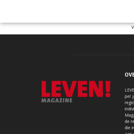
OV
LEVE
per 
regi
indi
Maga
de r
die 
aan 