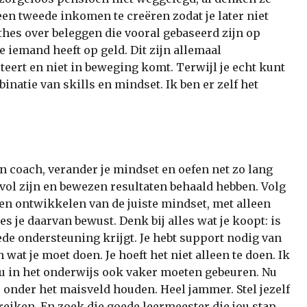
 een tweede inkomen te creëren zodat je later niet
thes over beleggen die vooral gebaseerd zijn op
e iemand heeft op geld. Dit zijn allemaal
eert en niet in beweging komt. Terwijl je echt kunt
inatie van skills en mindset. Ik ben er zelf het
en coach, verander je mindset en oefen net zo lang
esvol zijn en bewezen resultaten behaald hebben. Volg
 en ontwikkelen van de juiste mindset, met alleen
es je daarvan bewust. Denk bij alles wat je koopt: is
oede ondersteuning krijgt. Je hebt support nodig van
 wat je moet doen. Je hoeft het niet alleen te doen. Ik
ou in het onderwijs ook vaker moeten gebeuren. Nu
op onder het maisveld houden. Heel jammer. Stel jezelf
ereiken. En zoek die goede leermeester die jou stap