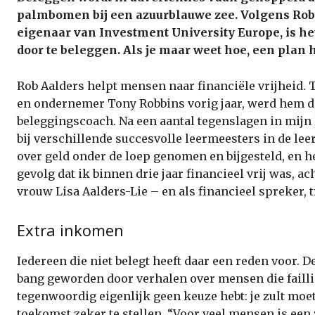
palmbomen bij een azuurblauwe zee. Volgens Rob
eigenaar van Investment University Europe, is 
door te beleggen. Als je maar weet hoe, een plan h
Rob Aalders helpt mensen naar financiële vrijheid. T
en ondernemer Tony Robbins vorig jaar, werd hem dit
beleggingscoach. Na een aantal tegenslagen in mijn 
bij verschillende succesvolle leermeesters in de le
over geld onder de loep genomen en bijgesteld, en he
gevolg dat ik binnen drie jaar financieel vrij was, 
vrouw Lisa Aalders-Lie – en als financieel spreker, t
Extra inkomen
Iedereen die niet belegt heeft daar een reden voor. D
bang geworden door verhalen over mensen die faillie
tegenwoordig eigenlijk geen keuze hebt: je zult moe
toekomst zeker te stellen. “Voor veel mensen is een