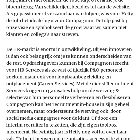
stapt, kan er niet omheen: de rode tulp. Overal zie je de
bloem terug. Van schilderijen, beeldjes tot aan de website.
Als gepassioneerd verzamelaar van tulpen, was voor Hetty
de tulp het ideale logo voor Compagnon. De tulp past bij
onze visie en symboliseert de groei waar wij samen met
klanten en collega’s naar streven.”
De HR-markt is enorm in ontwikkeling. Blijven innoveren
is dan ook belangrijk om je te kunnen onderscheiden van
de rest. Opdrachtgevers kunnen bij Compagnon terecht
voor HR Services als ze vast of tijdelijk P&O personeel
zoeken, maar ook voor loopbaanbegeleiding en
outplacement (Career Services). Met de dienst Recruitment
Services krijgen organisaties hulp om de werving &
selectie van hun personeel te verbeteren en flexibiliseren.
Compagnon kan het recruitment in-house in zijn geheel
overnemen, maar ondersteunt de werving ook, door
social media campagnes voor de klant. Of door een
interim recruiter in te zetten, die zijn eigen toolbox
meeneemt. Na twintig jaar is Hetty nog vol lof over haar
vak. “Je helpt mensen en organisaties succesvol te zijn op