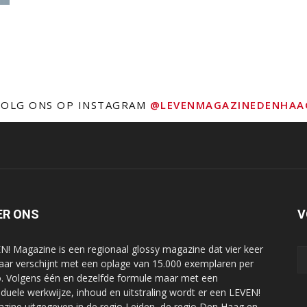
VOLG ONS OP INSTAGRAM
@LEVENMAGAZINEDENHAA
ER ONS
V
N! Magazine is een regionaal glossy magazine dat vier keer
jaar verschijnt met een oplage van 15.000 exemplaren per
o. Volgens één en dezelfde formule maar met een
viduele werkwijze, inhoud en uitstraling wordt er een LEVEN!
zine uitgegeven in de regio Leiden, de regio Den Haag en