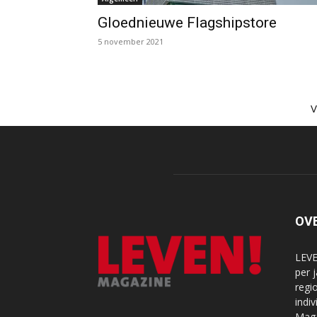
Gloednieuwe Flagshipstore
5 november 2021
OV
LEVE
per 
regi
indi
Maga