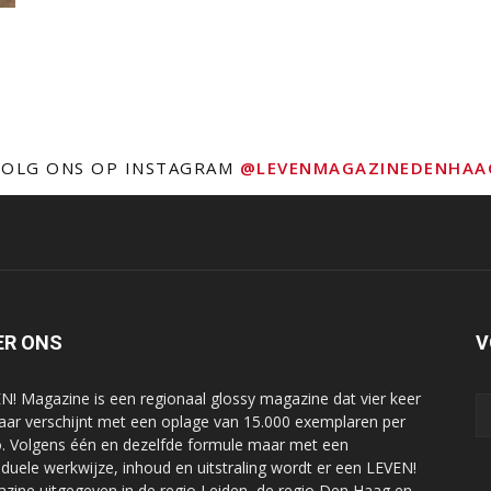
VOLG ONS OP INSTAGRAM
@LEVENMAGAZINEDENHAA
ER ONS
V
N! Magazine is een regionaal glossy magazine dat vier keer
jaar verschijnt met een oplage van 15.000 exemplaren per
o. Volgens één en dezelfde formule maar met een
viduele werkwijze, inhoud en uitstraling wordt er een LEVEN!
zine uitgegeven in de regio Leiden, de regio Den Haag en