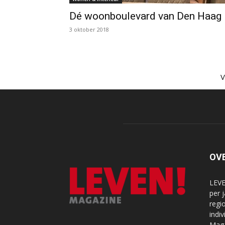
Dé woonboulevard van Den Haag
3 oktober 2018
OV
LEVE
per 
regi
indi
Maga