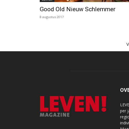
Good Old Nieuw Schlemmer
8 augustus 2017
OV
LEVE
per 
regi
indi
Maga