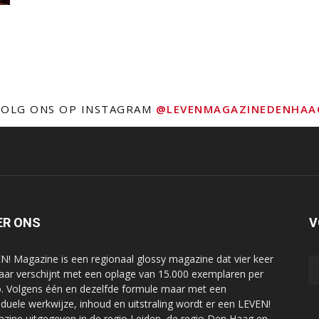
VOLG ONS OP INSTAGRAM
@LEVENMAGAZINEDENHAA
ER ONS
V
N! Magazine is een regionaal glossy magazine dat vier keer
jaar verschijnt met een oplage van 15.000 exemplaren per
o. Volgens één en dezelfde formule maar met een
viduele werkwijze, inhoud en uitstraling wordt er een LEVEN!
zine uitgegeven in de regio Leiden, de regio Den Haag en