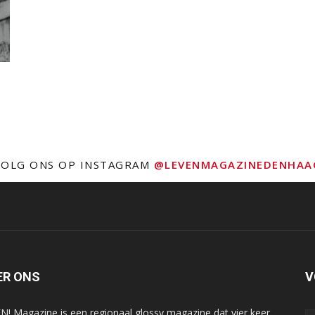
VOLG ONS OP INSTAGRAM
@LEVENMAGAZINEDENHAA
ER ONS
V
N! Magazine is een regionaal glossy magazine dat vier keer