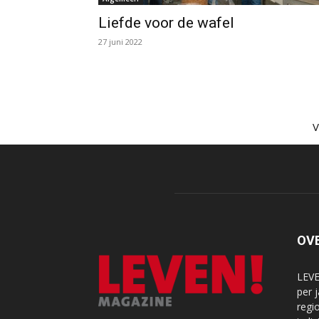
Liefde voor de wafel
27 juni 2022
OV
LEVE
per 
regi