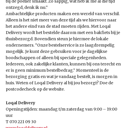
bij de poelier smaakt. Zo sappig, wat heb ik me al die tijd
ontzegd, denk ik nu.”
Ambachtelijke producten maken een wereld van verschil.
Alleen is het niet meer van deze tijd als we hiervoor naar
het andere eind van de stad moeten rijden. Met Loqal
Delivery wordt het bestelde daarom met een bakfiets bij je
thuisbezorgd. Bovendien steun je hiermee de lokale
ondernemers. “Onze bestelservice is zo laagdrempelig
mogelijk. Je kunt deze gebruiken voor je dagelijkse
boodschappen of alleen bij speciale gelegenheden.
Iedereen, ook zakelijke klanten, kunnen bij ons terecht en
er is geen minimum bestelbedrag.” Momenteel is de
bezorging gratis en wat je vandaag bestelt, is morgen in
huis. Weten of Loqal Delivery al bij jou bezorgt? Doe de
postcodecheck op de website.
Loqal Delivery
Openingstijden: maandag t/m zaterdag van 9:00 – 19:00
uur
T 070 221 09 30
www.loqaldelivery.nl