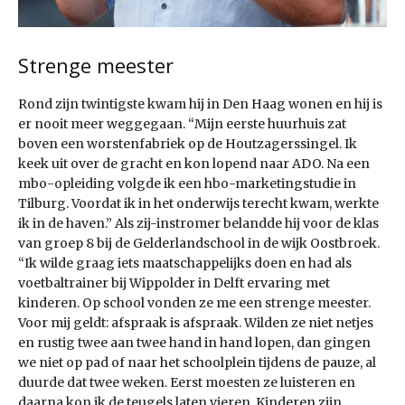
Strenge meester
Rond zijn twintigste kwam hij in Den Haag wonen en hij is
er nooit meer weggegaan. “Mijn eerste huurhuis zat
boven een worstenfabriek op de Houtzagerssingel. Ik
keek uit over de gracht en kon lopend naar ADO. Na een
mbo-opleiding volgde ik een hbo-marketingstudie in
Tilburg. Voordat ik in het onderwijs terecht kwam, werkte
ik in de haven.” Als zij-instromer belandde hij voor de klas
van groep 8 bij de Gelderlandschool in de wijk Oostbroek.
“Ik wilde graag iets maatschappelijks doen en had als
voetbaltrainer bij Wippolder in Delft ervaring met
kinderen. Op school vonden ze me een strenge meester.
Voor mij geldt: afspraak is afspraak. Wilden ze niet netjes
en rustig twee aan twee hand in hand lopen, dan gingen
we niet op pad of naar het schoolplein tijdens de pauze, al
duurde dat twee weken. Eerst moesten ze luisteren en
daarna kon ik de teugels laten vieren. Kinderen zijn