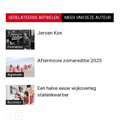
GERELATEERDE ARTIKELEN
MEER VAN DEZE AUTEUR
Jeroen Kon
Portretten
Aftermovie zomereditie 2025
Algemeen
Een halve eeuw wijkoverleg
statenkwartier
Business