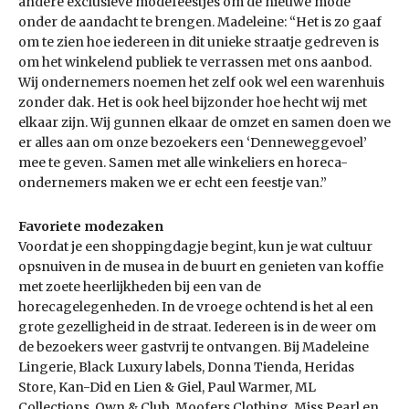
andere exclusieve modefeestjes om de nieuwe mode
onder de aandacht te brengen. Madeleine: “Het is zo gaaf
om te zien hoe iedereen in dit unieke straatje gedreven is
om het winkelend publiek te verrassen met ons aanbod.
Wij ondernemers noemen het zelf ook wel een warenhuis
zonder dak. Het is ook heel bijzonder hoe hecht wij met
elkaar zijn. Wij gunnen elkaar de omzet en samen doen we
er alles aan om onze bezoekers een ‘Denneweggevoel’
mee te geven. Samen met alle winkeliers en horeca-
ondernemers maken we er echt een feestje van.”
Favoriete modezaken
Voordat je een shoppingdagje begint, kun je wat cultuur
opsnuiven in de musea in de buurt en genieten van koffie
met zoete heerlijkheden bij een van de
horecagelegenheden. In de vroege ochtend is het al een
grote gezelligheid in de straat. Iedereen is in de weer om
de bezoekers weer gastvrij te ontvangen. Bij Madeleine
Lingerie, Black Luxury labels, Donna Tienda, Heridas
Store, Kan-Did en Lien & Giel, Paul Warmer, ML
Collections, Own & Club, Moofers Clothing, Miss Pearl en