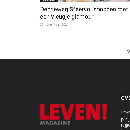
Denneweg Sfeervol shoppen met
een vleugje glamour
30 november 2021
OV
LEVE
per 
regi