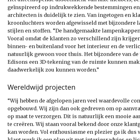
geïnspireerd op indrukwekkende bestemmingen en d
architecten is duidelijk te zien. Van ingetogen en k
kroonluchters worden afgewisseld met bijzondere la
stijlen en stoffen. “De handgemaakte lampenkappen 
Vooral omdat de klanten zo verschillend zijn krijge
binnen- en buitenland voor het interieur en de verli
natuurlijk gewoon voor thuis. Het bijzondere van de t
Edisons een 3D-tekening van de ruimte kunnen maken
daadwerkelijk zou kunnen worden.”
Wereldwijd projecten
“Wij hebben de afgelopen jaren veel waarde­volle co
opgebouwd. Wij zijn dan ook gedreven om op aanvraa
op maat te verzorgen. Dit is natuurlijk een mooie aa
te creëren. Wij staan vooral bekend door onze klantg
kan worden. Vol enthousiasme en plezier ga ik dus 
klant werk ik een plan uit met interieuradvies en li