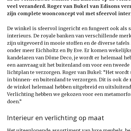
veel veranderd. Roger van Bukel van Edisons verr
zijn complete woonconcept vol met sfeervol interi
De winkel is sfeervol ingericht en fungeert ook al
interieurs. De royale banken van verschillende merk
zijn uitgevoerd in mooie stoffen en de diverse tafels
onder meer Eichholtz en By Eve. Er komen wekelijk
kandelaren van Dôme Deco, je wordt er helemaal hebb
een aanvraag uit het buitenland om voor een tweede 
lichtplan te verzorgen. Roger van Bukel: “Het wordt
in binnen- en buitenland te verzorgen. Dit is ook de
de winkel helemaal hebben uitgebreid en uitsluiten
Verlichting hebben we gekozen voor een metamorfose
doen.”
Interieur en verlichting op maat
Het uiteenlopende assortiment van luxe meubels, be