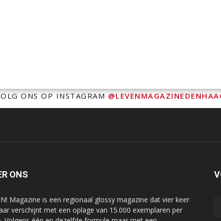
VOLG ONS OP INSTAGRAM
@LEVENMAGAZINEDENHAA
ER ONS
V
N! Magazine is een regionaal glossy magazine dat vier keer
jaar verschijnt met een oplage van 15.000 exemplaren per
o. Volgens één en dezelfde formule maar met een