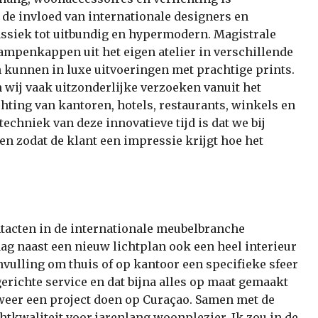
e invloed van internationale designers en
lassiek tot uitbundig en hypermodern. Magistrale
mpenkappen uit het eigen atelier in verschillende
kunnen in luxe uitvoeringen met prachtige prints.
n wij vaak uitzonderlijke verzoeken vanuit het
chting van kantoren, hotels, restaurants, winkels en
echniek van deze innovatieve tijd is dat we bij
 zodat de klant een impressie krijgt hoe het
ntacten in de internationale meubelbranche
g naast een nieuw lichtplan ook een heel interieur
nvulling om thuis of op kantoor een specifieke sfeer
erichte service en dat bijna alles op maat gemaakt
weer een project doen op Curaçao. Samen met de
chtkwaliteit voor jarenlang woonplezier. Ik zou in de