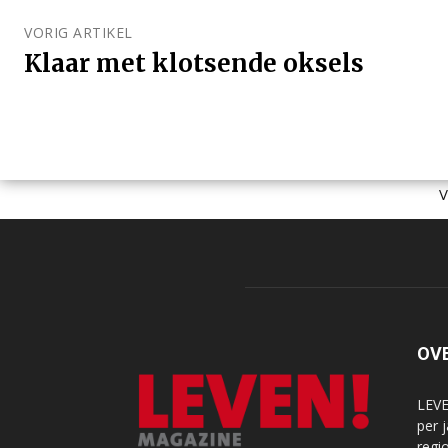
VORIG ARTIKEL
Klaar met klotsende oksels
OV
LEVE
per 
regi