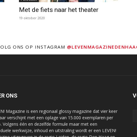
Met de fiets naar het theater
19 oktober 2020
VOLG ONS OP INSTAGRAM
@LEVENMAGAZINEDENHAA
ER ONS
V
N! Magazine is een regionaal glossy magazine dat vier keer
jaar verschijnt met een oplage van 15.000 exemplaren per
o. Volgens één en dezelfde formule maar met een
viduele werkwijze, inhoud en uitstraling wordt er een LEVEN!
zine uitgegeven in de regio Leiden, de regio Den Haag en