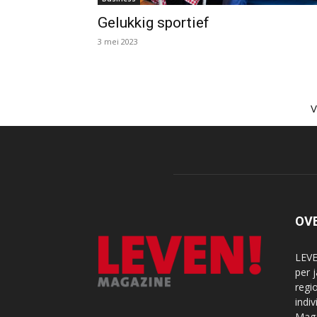
Gelukkig sportief
3 mei 2023
OV
LEVE
per 
regi
indi
Maga