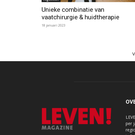
Unieke combinatie van
vaatchirurgie & huidtherapie
18 januari 2023
OV
LEVE
per 
regi