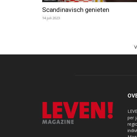
Scandinavisch genieten
14 juli 2023
OV
LEVE
per 
regi
indi
Maga