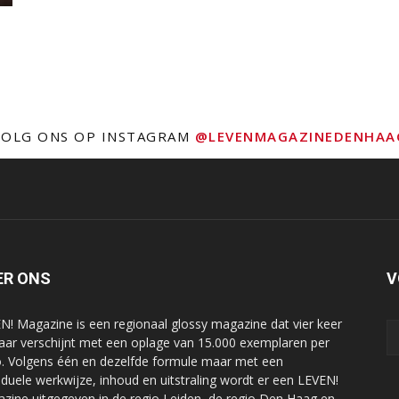
VOLG ONS OP INSTAGRAM
@LEVENMAGAZINEDENHAA
ER ONS
V
N! Magazine is een regionaal glossy magazine dat vier keer
jaar verschijnt met een oplage van 15.000 exemplaren per
o. Volgens één en dezelfde formule maar met een
viduele werkwijze, inhoud en uitstraling wordt er een LEVEN!
zine uitgegeven in de regio Leiden, de regio Den Haag en