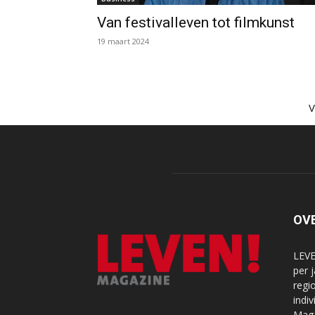
Van festivalleven tot filmkunst
19 maart 2024
OV
LEVE
per 
regi
indi
Maga