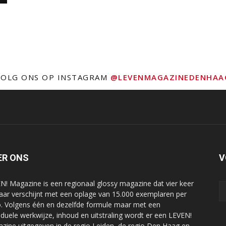
VOLG ONS OP INSTAGRAM
@LEVENMAGAZINEDENHAA
ER ONS
V
N! Magazine is een regionaal glossy magazine dat vier keer
jaar verschijnt met een oplage van 15.000 exemplaren per
o. Volgens één en dezelfde formule maar met een
viduele werkwijze, inhoud en uitstraling wordt er een LEVEN!
zine uitgegeven in de regio Leiden, de regio Den Haag en