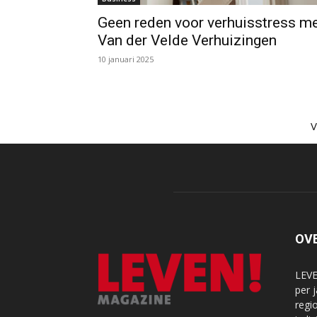
Geen reden voor verhuisstress m
Van der Velde Verhuizingen
10 januari 2025
OV
LEVE
per 
regi