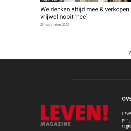
We denken altijd mee & verkopen
vrijwel nooit ‘nee’
23 november 2022
OV
LEVE
per 
regi