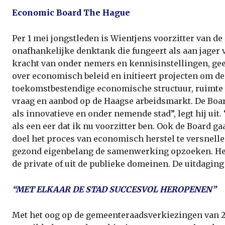
Economic Board The Hague
Per 1 mei jongstleden is Wientjens voorzitter van de
onafhankelijke denktank die fungeert als aan­ jager
kracht van onder­ nemers en kennisinstellingen, ge
over economisch beleid en initieert projecten om d
toekomstbestendige eco­nomische structuur, ruimte
vraag en aanbod op de Haagse arbeidsmarkt. De Boa
als innovatieve en onder­ nemende stad”, legt hij uit
als een eer dat ik nu voorzitter ben. Ook de Board g
doel het proces van economisch herstel te versnelle
gezond eigenbelang de samenwerking opzoeken. Het m
de private of uit de publieke domeinen. De uitdaging
“MET ELKAAR DE STAD SUCCESVOL HEROPENEN”
Met het oog op de gemeenteraadsverkiezingen van 20