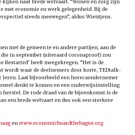
 kijken naar brede welvaart. “Wonen en zorg zijn
ie met economie en werk­ gelegenheid. Bij de
erspectief steeds meewegen”, aldus Wientjens.
n met de gemeen­ te en andere partijen, aan de
 die in september (uiteraard coronaproof) zou
e Restarted’ heeft meegekregen. “Het is de
t wordt waar de deelnemers door korte, TED­talk­
r leren. Laat bijvoorbeeld een horeca­ondernemer
oneel denkt te komen en een onderwijsinstelling
herstel. De rode draad van de bijeenkomst is de
n een brede welvaart en dus ook een sterkere
nhaag
en
www.economicboardthehague.org