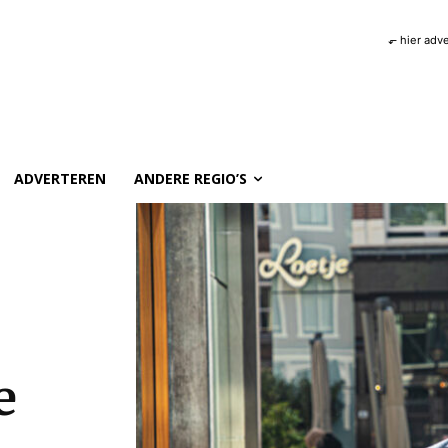
⬐ hier adv
ADVERTEREN
ANDERE REGIO’S
e