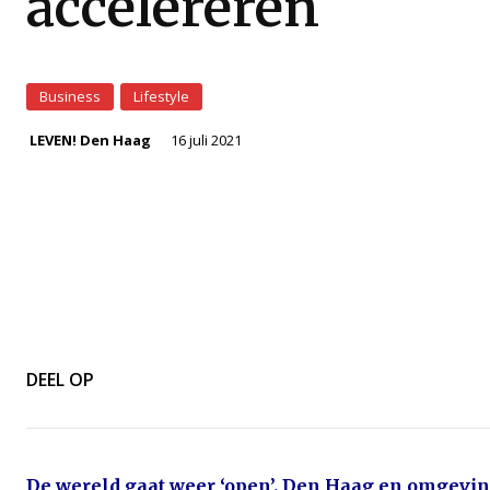
accelereren
Business
Lifestyle
16 juli 2021
LEVEN! Den Haag
DEEL OP
De wereld gaat weer ‘open’. Den Haag en omgeving 