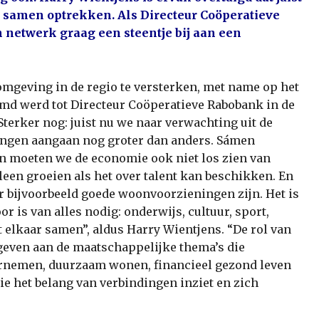
n samen optrekken. Als Directeur Coöperatieve
n netwerk graag een steentje
bij aan een
fomgeving in de regio te versterken, met name op het
oemd werd tot Directeur Coöperatieve Rabobank in de
Sterker nog: juist nu we naar verwachting uit de
ingen aangaan nog groter dan anders. Sámen
n moeten we de economie ook niet los zien van
leen groeien als het over talent kan beschikken. En
er bij­voorbeeld goede woonvoorzieningen zijn. Het is
r is van alles nodig: onderwijs, cultuur, sport,
 elkaar samen”, aldus Harry Wientjens. “De rol van
 geven aan de maatschappelijke thema’s die
ernemen, duurzaam wonen, financieel gezond leven
die het belang van verbindingen inziet en zich