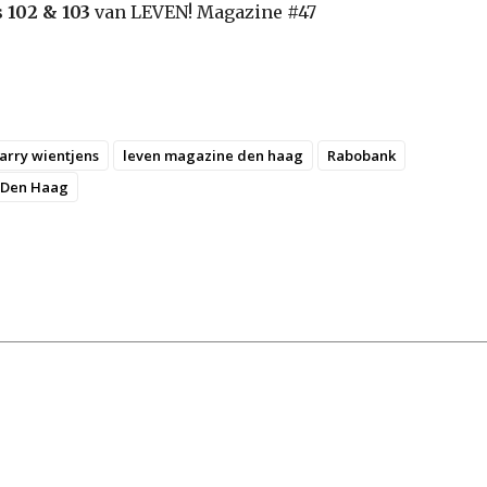
 102 & 103
van LEVEN! Magazine #47
arry wientjens
leven magazine den haag
Rabobank
 Den Haag