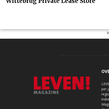
Wittebrug Private Lease Store
OV
LEVE
per 
regi
indi
Maga