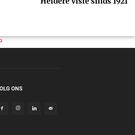
Heldere visie sinds 1921
G
OLG ONS