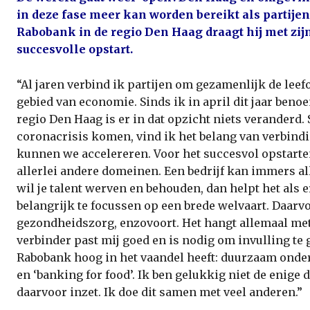
in deze fase meer kan worden bereikt als partije
Rabobank in de regio Den Haag draagt hij met zij
succesvolle opstart.
“Al jaren verbind ik partijen om gezamenlijk de lee
gebied van eco­nomie. Sinds ik in april dit jaar ben
regio Den Haag is er in dat opzicht niets veranderd. 
coronacrisis komen, vind ik het belang van verbind
kunnen we accelereren. Voor het succesvol opstarte
allerlei andere domeinen. Een bedrijf kan immers al
wil je talent werven en behouden, dan helpt het als 
belangrijk te focussen op een brede welvaart. Daarvoo
gezondheidszorg, enzovoort. Het hangt allemaal met
verbinder past mij goed en is nodig om invulling te
Rabobank hoog in het vaandel heeft: duurzaam ond
en ‘banking for food’. Ik ben gelukkig niet de enige 
daarvoor inzet. Ik doe dit samen met veel anderen.”