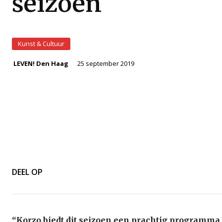
seizoen
Kunst & Cultuur
25 september 2019
LEVEN! Den Haag
DEEL OP
“Korzo biedt dit seizoen een prachtig programma 