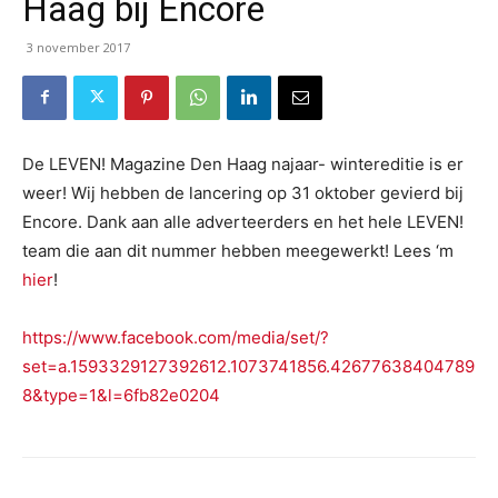
Haag bij Encore
3 november 2017
De LEVEN! Magazine Den Haag najaar- wintereditie is er
weer! Wij hebben de lancering op 31 oktober gevierd bij
Encore. Dank aan alle adverteerders en het hele LEVEN!
team die aan dit nummer hebben meegewerkt! Lees ‘m
hier
!
https://www.facebook.com/media/set/?
set=a.1593329127392612.1073741856.42677638404789
8&type=1&l=6fb82e0204