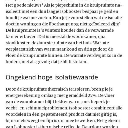
Het goede nieuws? Als je piepschuim in de kruipruimte na-
isoleert met een dun laagje Isobooster bespaar je geld en
houdt je warme voeten. Kun je je voorstellen wat de isolatie
doet in woningen die überhaupt nog niet geïsoleerd zijn?
De kruipruimte is ’s winters kouder dan de verwarmde
kamer erboven. Dat is meestal de woonkamer, qua
stookkosten de duurste ruimte van het huis. Warmte
verplaatst zich van warm naar koud en dringt door de
vloer de kruipruimte binnen. De warmte verdwijnt zo in de
bodem, met als gevolg dat je blijft stoken.
Ongekend hoge isolatiewaarde
Door de kruipruimte thermisch te isoleren, breng je je
energierekening omlaag met gemiddeld 25%. De vloer
van de woonkamer blijft lekker warm; ook beperk je
vocht- en schimmelproblemen. Isobooster combineert alle
voordelen in één gepatenteerd product dat niet giftig is,
bijna niets weegt en fijn is om mee te werken. Het geheim
van Isobooster is thermische reflectie. Daardoor worden