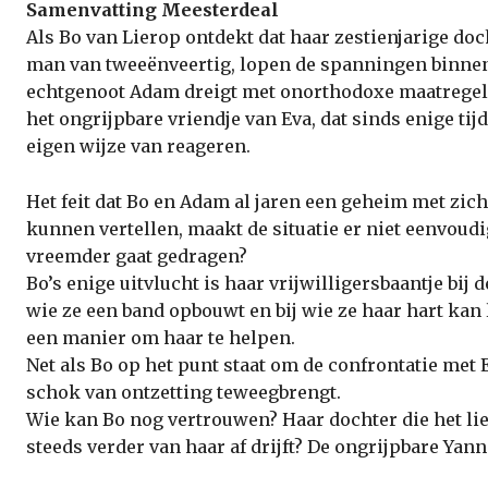
Samenvatting Meesterdeal
Als Bo van Lierop ontdekt dat haar zestienjarige do
man van tweeënveertig, lopen de spanningen binnen 
echtgenoot Adam dreigt met onorthodoxe maatregelen
het ongrijpbare vriendje van Eva, dat sinds enige ti
eigen wijze van reageren.
Het feit dat Bo en Adam al jaren een geheim met zic
kunnen vertellen, maakt de situatie er niet eenvoudi
vreemder gaat gedragen?
Bo’s enige uitvlucht is haar vrijwilligersbaantje bij 
wie ze een band opbouwt en bij wie ze haar hart kan l
een manier om haar te helpen.
Net als Bo op het punt staat om de confrontatie met E
schok van ontzetting teweegbrengt.
Wie kan Bo nog vertrouwen? Haar dochter die het lie
steeds verder van haar af drijft? De ongrijpbare Yann