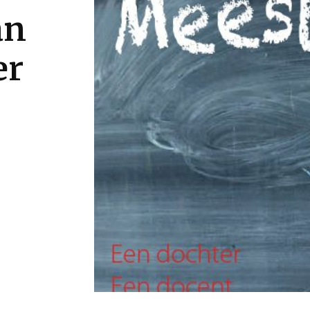
an
er