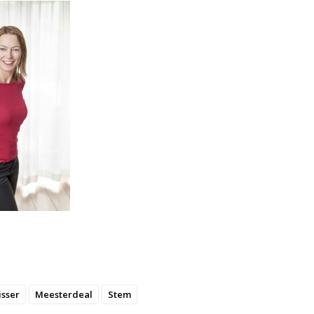
isser
Meesterdeal
Stem