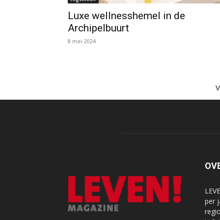
Luxe wellnesshemel in de
Archipelbuurt
8 mei 2024
OV
LEVE
per 
regi