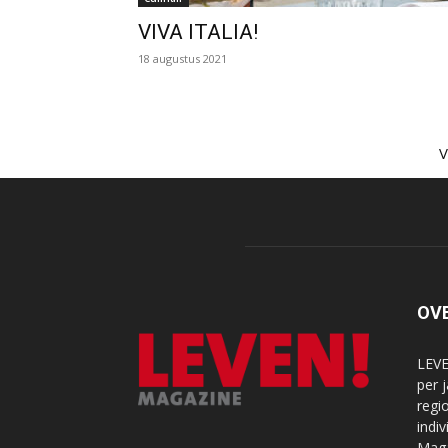
VIVA ITALIA!
18 augustus 2021
OV
LEVE
per 
regi
indi
Maga