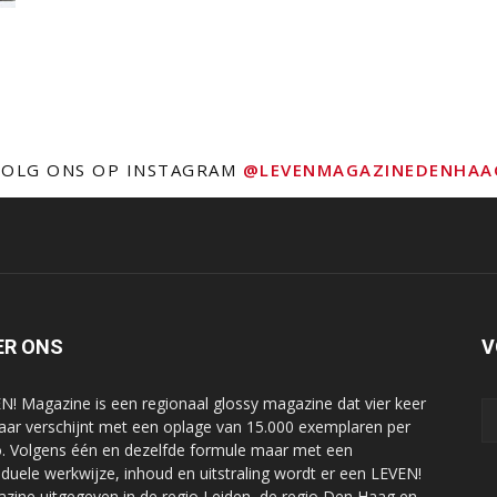
VOLG ONS OP INSTAGRAM
@LEVENMAGAZINEDENHAA
ER ONS
V
N! Magazine is een regionaal glossy magazine dat vier keer
jaar verschijnt met een oplage van 15.000 exemplaren per
o. Volgens één en dezelfde formule maar met een
viduele werkwijze, inhoud en uitstraling wordt er een LEVEN!
zine uitgegeven in de regio Leiden, de regio Den Haag en