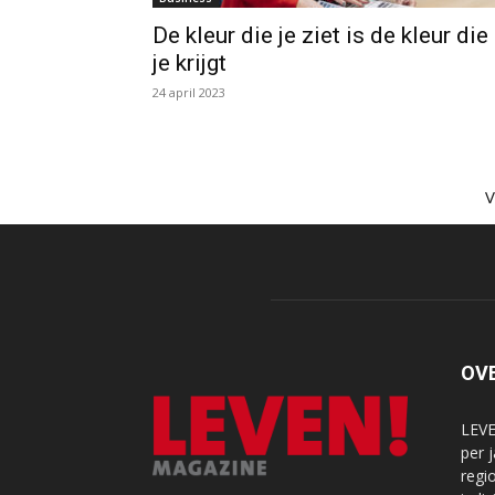
De kleur die je ziet is de kleur die
je krijgt
24 april 2023
OV
LEVE
per 
regi