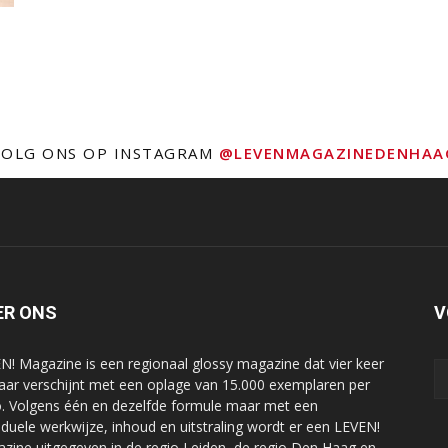
VOLG ONS OP INSTAGRAM
@LEVENMAGAZINEDENHAA
ER ONS
V
N! Magazine is een regionaal glossy magazine dat vier keer
jaar verschijnt met een oplage van 15.000 exemplaren per
o. Volgens één en dezelfde formule maar met een
viduele werkwijze, inhoud en uitstraling wordt er een LEVEN!
zine uitgegeven in de regio Leiden, de regio Den Haag en