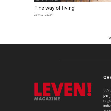
Fine way of living
22 maart 2024
OV
LEVE
per 
regi
indi
Maga