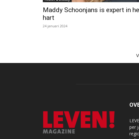
Maddy Schoonjans is expert in he
hart
24 januari 2024
OV
LEVE
per 
regi