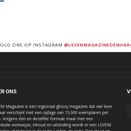
VOLG ONS OP INSTAGRAM
@LEVENMAGAZINEDENHAA
ER ONS
V
N! Magazine is een regionaal glossy magazine dat vier keer
jaar verschijnt met een oplage van 15.000 exemplaren per
o. Volgens één en dezelfde formule maar met een
viduele werkwijze, inhoud en uitstraling wordt er een LEVEN!
zine uitgegeven in de regio Leiden, de regio Den Haag en