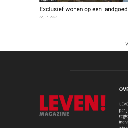
Exclusief wonen op een landgoed
22 juni 2022
OV
LEVE
per 
regi
indi
Maga