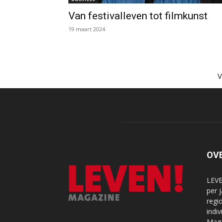
Van festivalleven tot filmkunst
19 maart 2024
OV
LEVE
per 
regi
indi
Maga