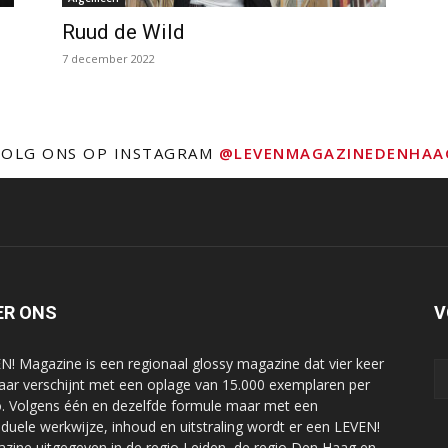
Ruud de Wild
7 december 2022
VOLG ONS OP INSTAGRAM
@LEVENMAGAZINEDENHAA
ER ONS
V
N! Magazine is een regionaal glossy magazine dat vier keer
jaar verschijnt met een oplage van 15.000 exemplaren per
o. Volgens één en dezelfde formule maar met een
viduele werkwijze, inhoud en uitstraling wordt er een LEVEN!
zine uitgegeven in de regio Leiden, de regio Den Haag en