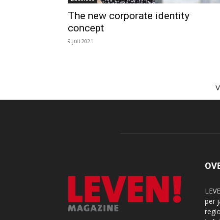
The new corporate identity
concept
9 juli 2021
OV
LEVE
per 
regi